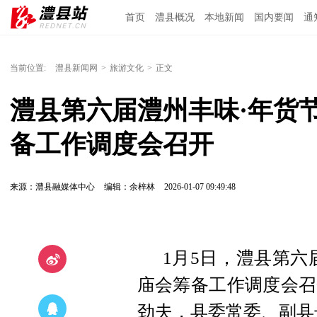
首页
澧县概况
本地新闻
国内要闻
通
当前位置:
澧县新闻网
>
旅游文化
>
正文
澧县第六届澧州丰味·年货
备工作调度会召开
来源：澧县融媒体中心
编辑：余梓林
2026-01-07 09:49:48
1月5日，澧县第六
庙会筹备工作调度会召
劲夫，县委常委、副县