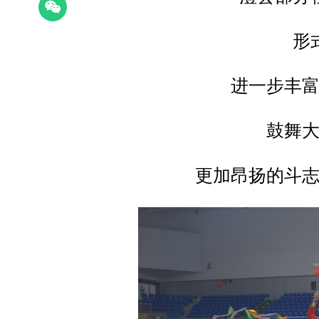
形
进一步丰
鼓舞
更加昂扬的斗