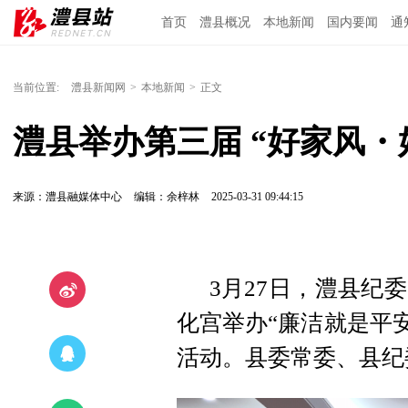
首页
澧县概况
本地新闻
国内要闻
通
当前位置:
澧县新闻网
>
本地新闻
>
正文
澧县举办第三届 “好家风・
来源：澧县融媒体中心
编辑：余梓林
2025-03-31 09:44:15
3月27日，澧县纪
化宫举办“廉洁就是平安
活动。县委常委、县纪