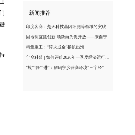
山
门
新闻推荐
键
印度客商：楚天科技基因细胞等领域的突破，会带来巨大合作空间
因地制宜抓创新 顺势而为促开放——来自宁乡经开区的经济观察
精量重工：“淬火成金”扬帆出海
持
宁乡科普 | 如何评价2026年一季度经济运行总体表现？
“境”“静”“进”：解码宁乡营商环境“三字经”