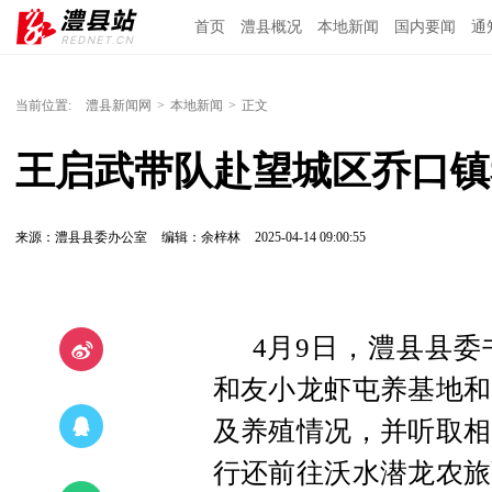
首页
澧县概况
本地新闻
国内要闻
通
当前位置:
澧县新闻网
>
本地新闻
>
正文
王启武带队赴望城区乔口镇
来源：澧县县委办公室
编辑：余梓林
2025-04-14 09:00:55
4月9日，澧县县
和友小龙虾屯养基地和
及养殖情况，并听取相
行还前往沃水潜龙农旅