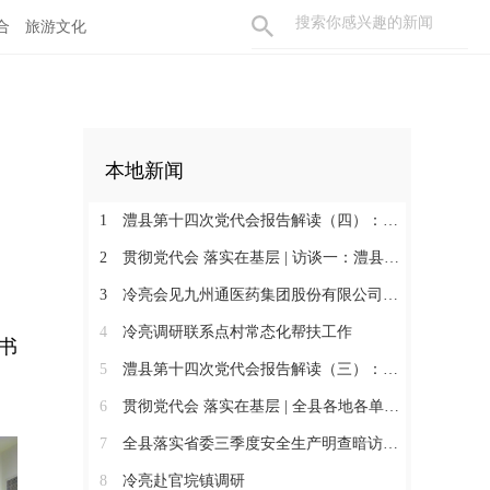
合
旅游文化
本地新闻
1
澧县第十四次党代会报告解读（四）：今后五年工作思路
2
贯彻党代会 落实在基层 | 访谈一：澧县交通运输局
3
冷亮会见九州通医药集团股份有限公司考察团
4
冷亮调研联系点村常态化帮扶工作
书
5
澧县第十四次党代会报告解读（三）：五年答卷（三）
6
贯彻党代会 落实在基层 | 全县各地各单位学习贯彻落实党代会精神（二）
7
全县落实省委三季度安全生产明查暗访发现问题隐患整改调度会召开
8
冷亮赴官垸镇调研