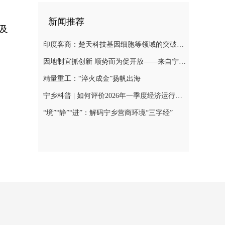
新闻推荐
及
印度客商：楚天科技基因细胞等领域的突破，会带来巨大合作空间
因地制宜抓创新 顺势而为促开放——来自宁乡经开区的经济观察
精量重工：“淬火成金”扬帆出海
宁乡科普 | 如何评价2026年一季度经济运行总体表现？
“境”“静”“进”：解码宁乡营商环境“三字经”