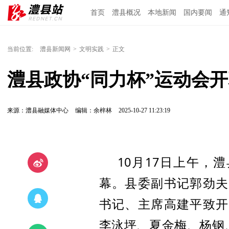
首页
澧县概况
本地新闻
国内要闻
通
当前位置:
澧县新闻网
>
文明实践
>
正文
澧县政协“同力杯”运动会
来源：澧县融媒体中心
编辑：余梓林
2025-10-27 11:23:19
10月17日上午，
幕。县委副书记
郭劲夫
书记、主席高建平
致开
李泳坪、夏金梅、杨钢